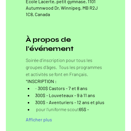
École Lacerte, petit gymnase, 1101
Autumnwood Dr, Winnipeg, MB R2J
1C8, Canada
À propos de
l'événement
Soirée d'inscription pour tous les 
groupes d'âges.  Tous les programmes 
et activités se font en Français. 
*
INSCRIPTION
 : 	
- 
300$ 
Castors - 7 et 8 ans
300$ - Louveteaux - 9 à 11 ans
300$ - Aventuriers - 12 ans et plus
 pour l’uniforme scout
65$ -
Afficher plus