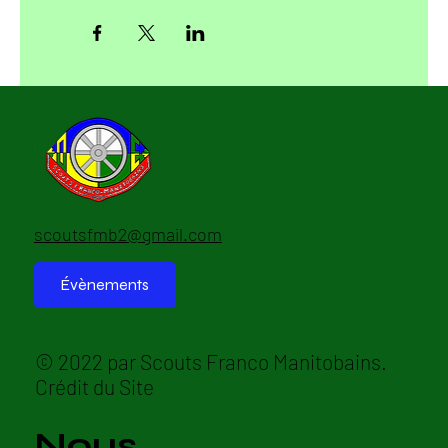
scoutsfmb2@gmail.com
Évènements
© 2022 par Scouts Franco Manitobains.
Crédit du Site
Nous