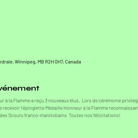
hedrale, Winnipeg, MB R2H 0H7, Canada
'événement
ur à la Flamme a reçu 3 nouveaux élus.  Lors de cérémonie privilégi
recevoir l'épinglette Médaille Honneur à la Flamme reconnaissant 
des Scouts franco-manitobains  Toutes nos félicitations!