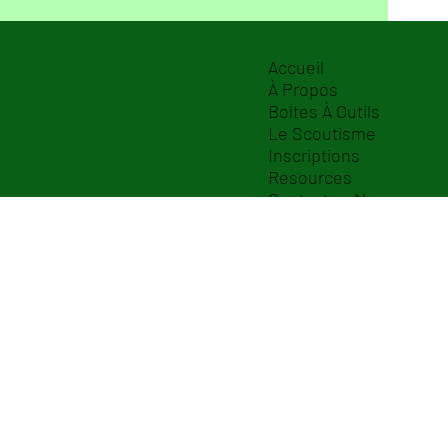
Accueil
À Propos
Boîtes À Outils
Le Scoutisme
Inscriptions
Resources
Contactez-Nous
Notre Histoire
Faire Un Don