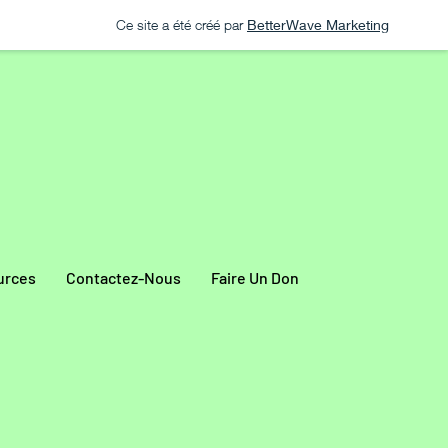
Ce site a été créé par
BetterWave Marketing
urces
Contactez-Nous
Faire Un Don