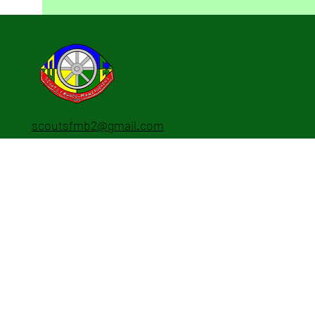
scoutsfmb2@gmail.com
Évènements
© 2022 par Scouts Franco
Manitobains.
Crédit du Site