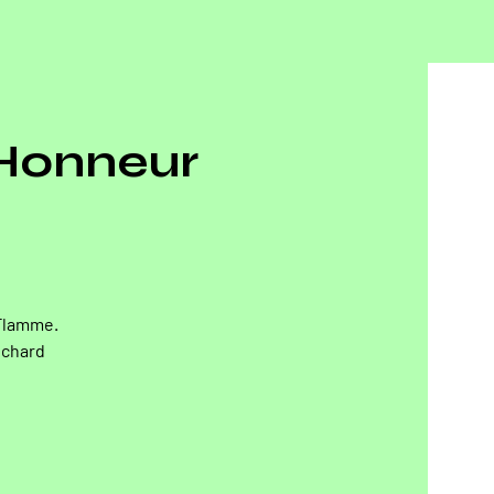
'Honneur
 Flamme.
ichard