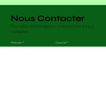
Nous Contacter
Pour plus d'informations, n'hésitez pas à nous
contacter.
Prénom
Courriel
Message
Soumettre